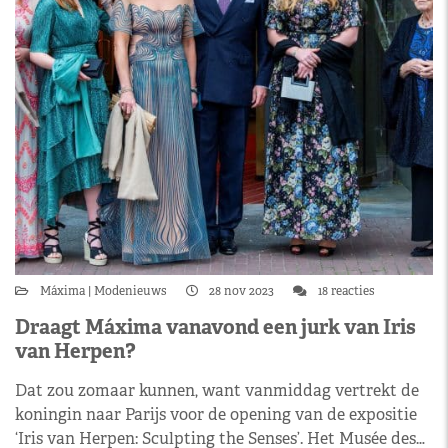
Máxima
Modenieuws
28 nov 2023
18 reacties
Draagt Máxima vanavond een jurk van Iris
van Herpen?
Dat zou zomaar kunnen, want vanmiddag vertrekt de
koningin naar Parijs voor de opening van de expositie
‘Iris van Herpen: Sculpting the Senses’. Het Musée des…