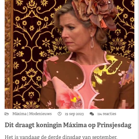
Máxima
Modenieuws
19 sep 2023
114 reacties
Dit draagt koningin Máxima op Prinsjesdag
Het is vandaag de derde dinsdag van september,