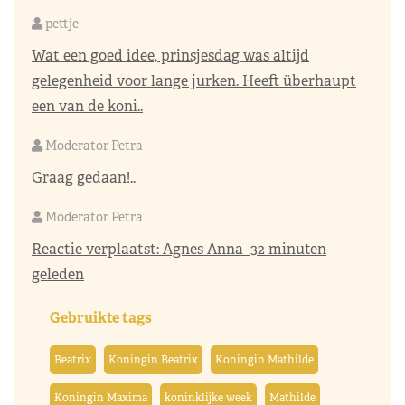
pettje
Wat een goed idee, prinsjesdag was altijd
gelegenheid voor lange jurken. Heeft überhaupt
een van de koni..
Moderator Petra
Graag gedaan!..
Moderator Petra
Reactie verplaatst:
Agnes Anna
32 minuten
geleden
Gebruikte tags
Beatrix
Koningin Beatrix
Koningin Mathilde
Koningin Maxima
koninklijke week
Mathilde