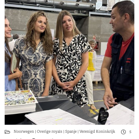
Noorwegen
Overige royals
Spanje
Verenigd Koninkrijk
5