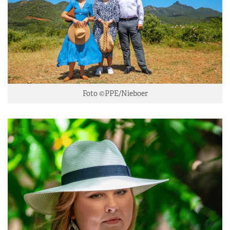
Foto ©PPE/Nieboer