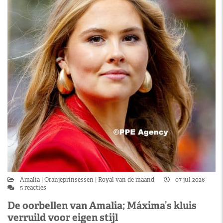
Amalia
Oranjeprinsessen
Royal van de maand
07 jul 2026
5 reacties
De oorbellen van Amalia; Máxima’s kluis
verruild voor eigen stijl