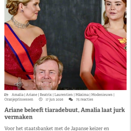
Amalia
Ariane
Beatrix
Laurentien
Máxima
Modenieuws
Oranjeprinsessen
17 jun 2026
75 reacties
Ariane beleeft tiaradebuut, Amalia laat jurk
vermaken
Voor het staatsbanket met de Japanse keizer en