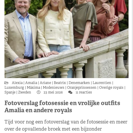
Alexia
Amalia
Ariane
Beatrix
Denemarken
Laurentien
Luxemburg
Máxima
Modenieuws
Oranjeprinsessen
Overige royals
Spanje
Zweden
23 mei 2026
11 reacties
Fotoverslag fotosessie en vrolijke outfits
Amalia en andere royals
Tijd voor nog een fotoverslag van de fotosessie en meer
over de opvallende broek met een bijzonder