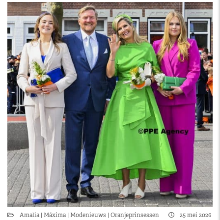
Amalia
Máxima
Modenieuws
Oranjeprinsessen
25 mei 2026