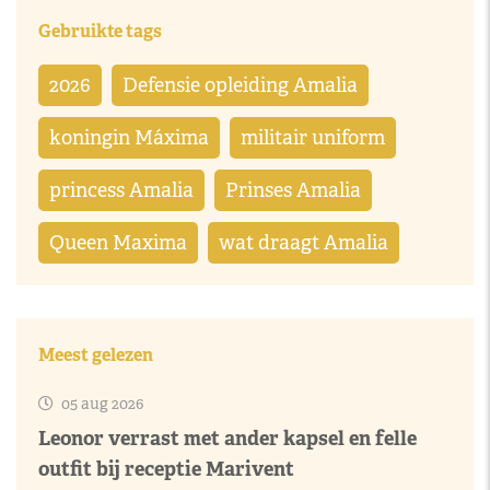
Gebruikte tags
2026
Defensie opleiding Amalia
koningin Máxima
militair uniform
princess Amalia
Prinses Amalia
Queen Maxima
wat draagt Amalia
Meest gelezen
05 aug 2026
Leonor verrast met ander kapsel en felle
outfit bij receptie Marivent