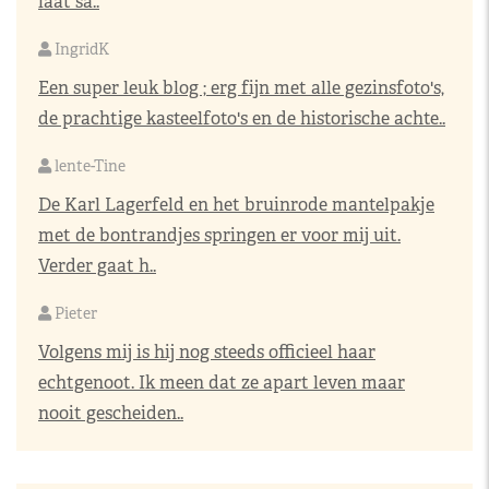
laat sa..
IngridK
Een super leuk blog ; erg fijn met alle gezinsfoto's,
de prachtige kasteelfoto's en de historische achte..
lente-Tine
De Karl Lagerfeld en het bruinrode mantelpakje
met de bontrandjes springen er voor mij uit.
Verder gaat h..
Pieter
Volgens mij is hij nog steeds officieel haar
echtgenoot. Ik meen dat ze apart leven maar
nooit gescheiden..