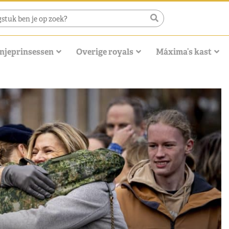
njeprinsessen
Overige royals
Máxima’s kast