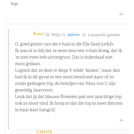
top.
Roos
Reply to
sjanine
6 maanden geleden
O, goed gezien van die v-hals in die Elie Saab jurk👍
Ik was al zo blij dat ze weer eens een v-hals droeg, dat ik
‘m niet even heb uitvergroot. Dat is inderdaad niet
mooi gedaan.
Logisch dat ze deze te diepe V wilde “kuisen”, maar dan
had ik in dit geval er een mooi hemd met kant of zo
onder gedragen (tip: de hemdjes van Nina von C zijn
geweldig daarvoor).
Leuk dat jij dat blauwe fluwelen pak met prachtige top
ook zo mooi vind. Ik hoop zo dat die top in meer kleuren
in haar kast hangt😉
Celeste