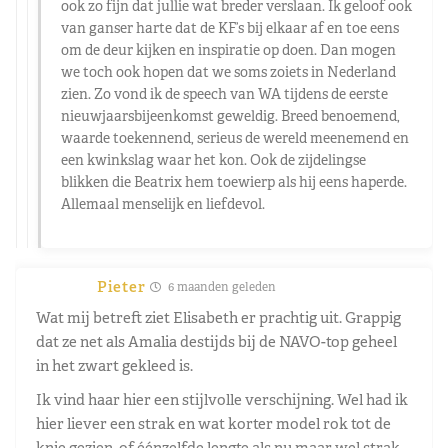
ook zo fijn dat jullie wat breder verslaan. Ik geloof ook
van ganser harte dat de KF’s bij elkaar af en toe eens
om de deur kijken en inspiratie op doen. Dan mogen
we toch ook hopen dat we soms zoiets in Nederland
zien. Zo vond ik de speech van WA tijdens de eerste
nieuwjaarsbijeenkomst geweldig. Breed benoemend,
waarde toekennend, serieus de wereld meenemend en
een kwinkslag waar het kon. Ook de zijdelingse
blikken die Beatrix hem toewierp als hij eens haperde.
Allemaal menselijk en liefdevol.
Pieter
6 maanden geleden
Wat mij betreft ziet Elisabeth er prachtig uit. Grappig
dat ze net als Amalia destijds bij de NAVO-top geheel
in het zwart gekleed is.
Ik vind haar hier een stijlvolle verschijning. Wel had ik
hier liever een strak en wat korter model rok tot de
knie gezien, of éénzelfde lengte als nu maar wel strak.