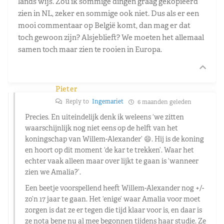
lands wijs. Zou ik sommige dingen graag gekopieerd
zien in NL, zeker en sommige ook niet. Dus als er een
mooi commentaar op België komt, dan mag er dat
toch gewoon zijn? Alsjeblieft? We moeten het allemaal
samen toch maar zien te rooien in Europa.
Pieter
Reply to
Ingemariet
6 maanden geleden
Precies. En uiteindelijk denk ik weleens ‘we zitten
waarschijnlijk nog niet eens op de helft van het
koningschap van Willem-Alexander’ 😄. Hij is de koning
en hoort op dit moment ‘de kar te trekken’. Waar het
echter vaak alleen maar over lijkt te gaan is ‘wanneer
zien we Amalia?’.
Een beetje voorspellend heeft Willem-Alexander nog +/-
zo’n 17 jaar te gaan. Het ‘enige’ waar Amalia voor moet
zorgen is dat ze er tegen die tijd klaar voor is, en daar is
ze nota bene nu al mee begonnen tijdens haar studie. Ze