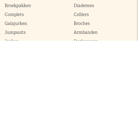
Broekpakken
Diademen
Complets
Colliers
Galajurken
Broches
Jumpsuits
Armbanden
Jurken
Oorhangers
Mantels
Parures
Sets met broek
Sets met rok
ModekoninginMaxima.nl
|
Boeken
|
Over ons
|
Contact