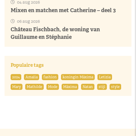
04 aug 2026
Mixen en matchen met Catherine – deel 3
06 aug 2026
Château Fischbach, de woning van
Guillaume en Stéphanie
Populaire tags
2024
Amalia
fashion
koningin Máxima
Letizia
Mary
Mathilde
Mode
Máxima
Natan
stijl
style