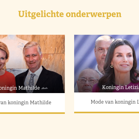
Uitgelichte onderwerpen
Koningin Letizi
oningin Mathilde
Mode van koningin L
an koningin Mathilde