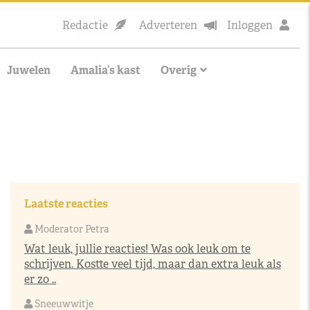
Redactie
Adverteren
Inloggen
Juwelen
Amalia’s kast
Overig
Laatste reacties
Moderator Petra
Wat leuk, jullie reacties! Was ook leuk om te
schrijven. Kostte veel tijd, maar dan extra leuk als
er zo ..
Sneeuwwitje