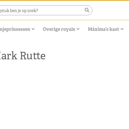
njeprinsessen
Overige royals
Máxima’s kast
Mark Rutte