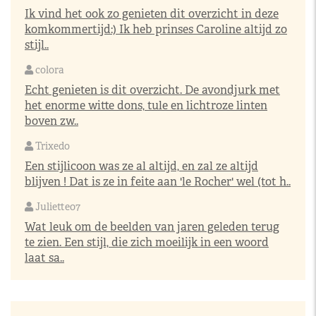
Ik vind het ook zo genieten dit overzicht in deze
komkommertijd:) Ik heb prinses Caroline altijd zo
stijl..
colora
Echt genieten is dit overzicht. De avondjurk met
het enorme witte dons, tule en lichtroze linten
boven zw..
Trixedo
Een stijlicoon was ze al altijd, en zal ze altijd
blijven ! Dat is ze in feite aan 'le Rocher' wel (tot h..
Juliette07
Wat leuk om de beelden van jaren geleden terug
te zien. Een stijl, die zich moeilijk in een woord
laat sa..