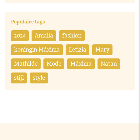
Populaire tags
2024
Amalia
fashion
koningin Máxima
Letizia
Mary
Mathilde
Mode
Máxima
Natan
stijl
style