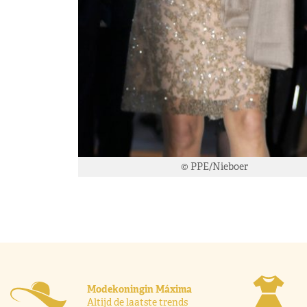
© PPE/Nieboer
Modekoningin Máxima
Altijd de laatste trends