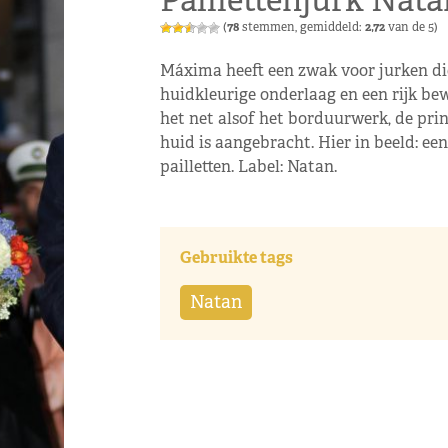
Paillettenjurk Nata
(
78
stemmen, gemiddeld:
2,72
van de 5)
Máxima heeft een zwak voor jurken di
huidkleurige onderlaag en een rijk bew
het net alsof het borduurwerk, de pri
huid is aangebracht. Hier in beeld: e
pailletten. Label: Natan.
Gebruikte tags
Natan