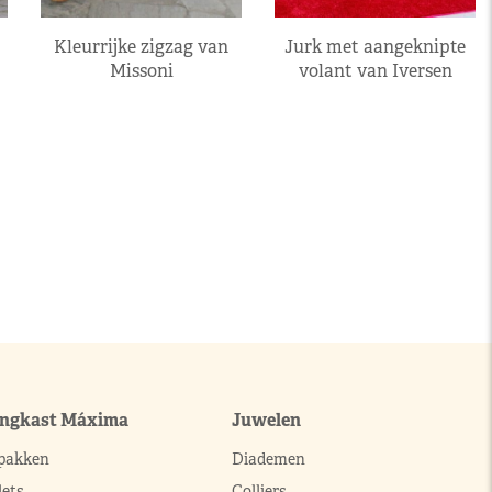
Kleurrijke zigzag van
Jurk met aangeknipte
Missoni
volant van Iversen
ingkast Máxima
Juwelen
pakken
Diademen
ets
Colliers