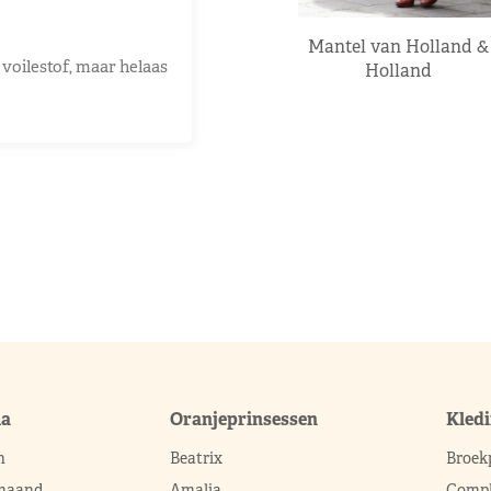
Mantel van Holland &
voilestof, maar helaas
Holland
ma
Oranjeprinsessen
Kled
n
Beatrix
Broek
 maand
Amalia
Compl