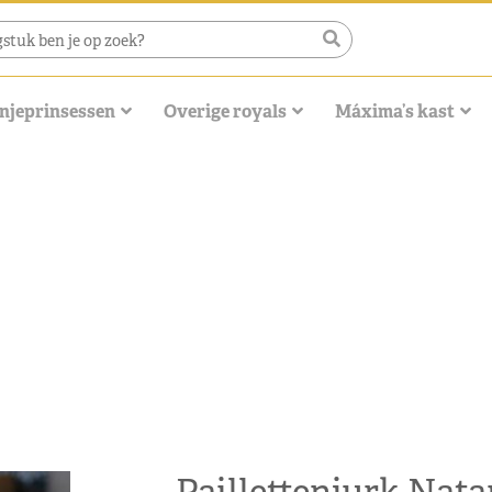
njeprinsessen
Overige royals
Máxima’s kast