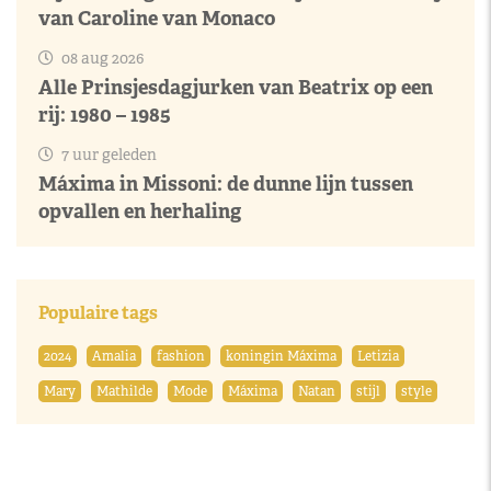
van Caroline van Monaco
08 aug 2026
Alle Prinsjesdagjurken van Beatrix op een
rij: 1980 – 1985
7 uur geleden
Máxima in Missoni: de dunne lijn tussen
opvallen en herhaling
Populaire tags
2024
Amalia
fashion
koningin Máxima
Letizia
Mary
Mathilde
Mode
Máxima
Natan
stijl
style