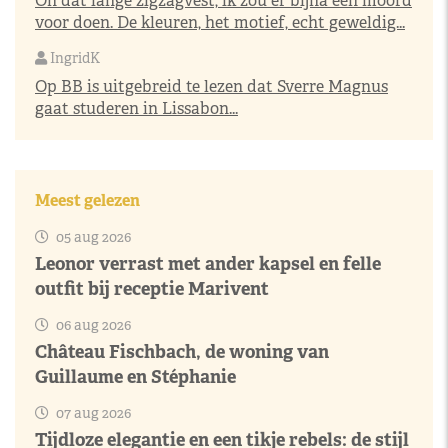
Oh dat lange zigzagvest, ik zou er bijna een moord
voor doen. De kleuren, het motief, echt geweldig...
IngridK
Op BB is uitgebreid te lezen dat Sverre Magnus
gaat studeren in Lissabon...
Meest gelezen
05 aug 2026
Leonor verrast met ander kapsel en felle
outfit bij receptie Marivent
06 aug 2026
Château Fischbach, de woning van
Guillaume en Stéphanie
07 aug 2026
Tijdloze elegantie en een tikje rebels: de stijl