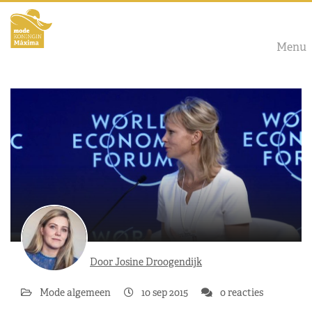
Menu
Door Josine Droogendijk
Mode algemeen
10 sep 2015
0 reacties