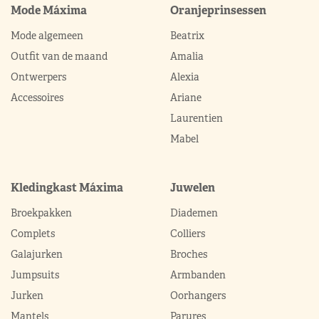
Mode Máxima
Oranjeprinsessen
Mode algemeen
Beatrix
Outfit van de maand
Amalia
Ontwerpers
Alexia
Accessoires
Ariane
Laurentien
Mabel
Kledingkast Máxima
Juwelen
Broekpakken
Diademen
Complets
Colliers
Galajurken
Broches
Jumpsuits
Armbanden
Jurken
Oorhangers
Mantels
Parures