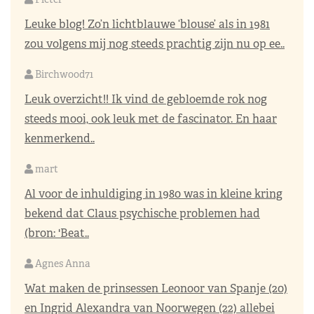
Leuke blog! Zo’n lichtblauwe ‘blouse’ als in 1981
zou volgens mij nog steeds prachtig zijn nu op ee..
Birchwood71
Leuk overzicht!! Ik vind de gebloemde rok nog
steeds mooi, ook leuk met de fascinator. En haar
kenmerkend..
mart
Al voor de inhuldiging in 1980 was in kleine kring
bekend dat Claus psychische problemen had
(bron: 'Beat..
Agnes Anna
Wat maken de prinsessen Leonoor van Spanje (20)
en Ingrid Alexandra van Noorwegen (22) allebei