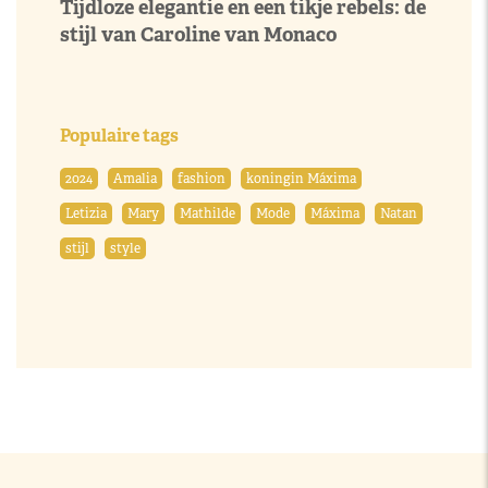
Tijdloze elegantie en een tikje rebels: de
stijl van Caroline van Monaco
Populaire tags
2024
Amalia
fashion
koningin Máxima
Letizia
Mary
Mathilde
Mode
Máxima
Natan
stijl
style