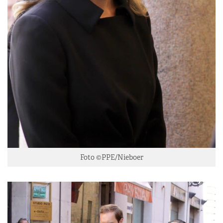
Foto ©PPE/Nieboer