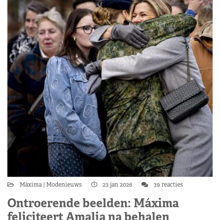
Máxima
Modenieuws
23 jan 2026
39 reacties
Ontroerende beelden: Máxima
feliciteert Amalia na behalen