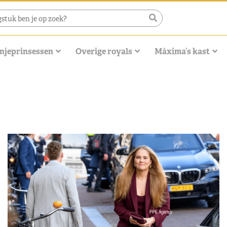
njeprinsessen
Overige royals
Máxima’s kast