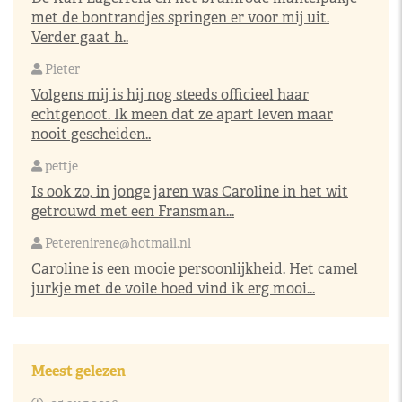
met de bontrandjes springen er voor mij uit.
Verder gaat h..
Pieter
Volgens mij is hij nog steeds officieel haar
echtgenoot. Ik meen dat ze apart leven maar
nooit gescheiden..
pettje
Is ook zo, in jonge jaren was Caroline in het wit
getrouwd met een Fransman...
Peterenirene@hotmail.nl
Caroline is een mooie persoonlijkheid. Het camel
jurkje met de voile hoed vind ik erg mooi...
Meest gelezen