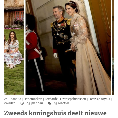
Amalia
Denemarken
Jordanië
Oranjeprinsessen
Overige royals
Zweden
03 jan 2026
19 reacties
Zweeds koningshuis deelt nieuwe