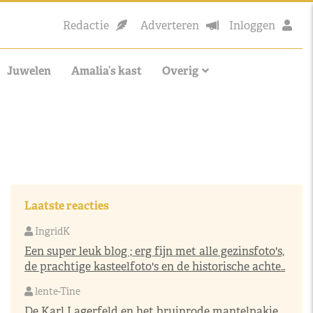
Redactie
Adverteren
Inloggen
Juwelen
Amalia’s kast
Overig
Laatste reacties
IngridK
Een super leuk blog ; erg fijn met alle gezinsfoto's,
de prachtige kasteelfoto's en de historische achte..
lente-Tine
De Karl Lagerfeld en het bruinrode mantelpakje