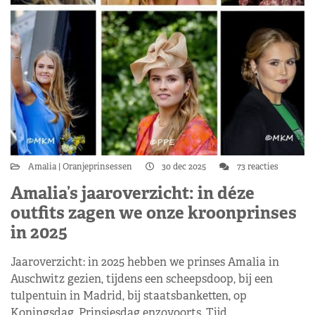
Amalia
Oranjeprinsessen
30 dec 2025
73 reacties
Amalia’s jaaroverzicht: in déze
outfits zagen we onze kroonprinses
in 2025
Jaaroverzicht: in 2025 hebben we prinses Amalia in
Auschwitz gezien, tijdens een scheepsdoop, bij een
tulpentuin in Madrid, bij staatsbanketten, op
Koningsdag, Prinsjesdag enzovoorts. Tijd…