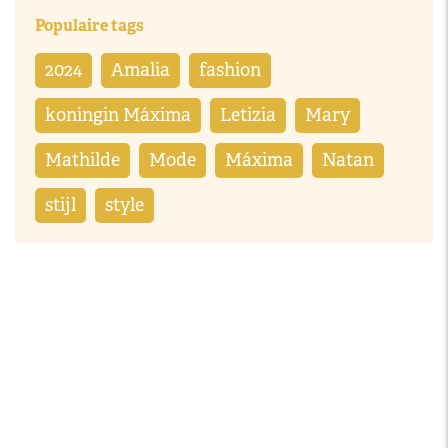
Populaire tags
2024
Amalia
fashion
koningin Máxima
Letizia
Mary
Mathilde
Mode
Máxima
Natan
stijl
style