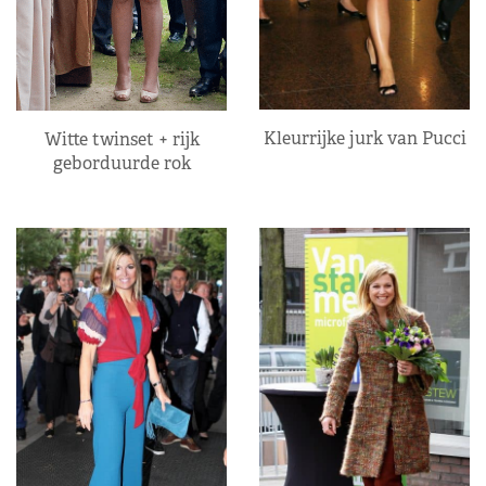
Kleurrijke jurk van Pucci
Witte twinset + rijk
geborduurde rok