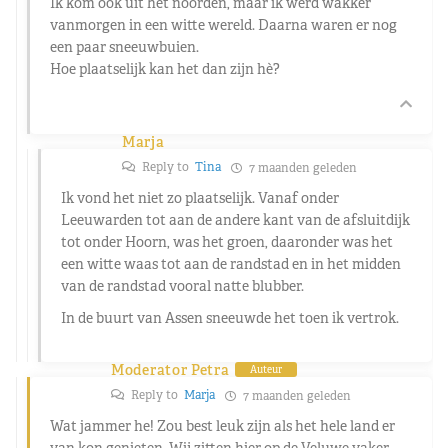
Ik kom ook uit het noorden, maar ik werd wakker
vanmorgen in een witte wereld. Daarna waren er nog
een paar sneeuwbuien.
Hoe plaatselijk kan het dan zijn hè?
Marja
Reply to
Tina
7 maanden geleden
Ik vond het niet zo plaatselijk. Vanaf onder
Leeuwarden tot aan de andere kant van de afsluitdijk
tot onder Hoorn, was het groen, daaronder was het
een witte waas tot aan de randstad en in het midden
van de randstad vooral natte blubber.
In de buurt van Assen sneeuwde het toen ik vertrok.
Moderator Petra
Auteur
Reply to
Marja
7 maanden geleden
Wat jammer he! Zou best leuk zijn als het hele land er
van kon genieten. Wij zitten hier op de Veluwe vaker