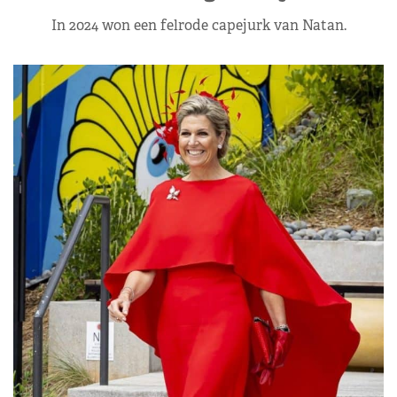
In 2024 won een felrode capejurk van Natan.