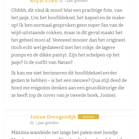
Royal Ellen
1 jaar geleden
Ohhhh, dit vind ik mooi! Wat een prachtige foto, van
het jasje, t/m het hoofddeksel, het kapsel en de make-
up! Ik ben normaal gesproken geen super fan van de
wijd-uitstaande rokken, maar in dit geval maakt het
het geheel mooi af. Veeeeeel mooier dan het origineel
(toch echt wel gedateerd met het rokje, de lagere
pumps en de dikke panty). Zijn het schelpen op het
jasje? Is de outfit van Natan?
Ik kan me niet herinneren dit hoofddeksel eerder
gezien te hebben – is het een nieuwe? Qua stijl deed de
hoed me enigszins denken aan een gouodkleurige die
ze heeft (op de cover van je tweede boek, Josine).
Josine Droogendijk
Auteur
1 jaar geleden
Máxima wandelde net langs het paleis met hondje