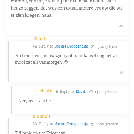
Mambo, een tasje van Bijenkorf in haar hand. Laat ik
het zo zeggen: dat was een totaal andere vrouw die we
te zien kregen, haha.
Elisah
Reply to
Josine Droogendijk
1 jaar geleden
Nu ben ik wel nieuwsgierig of haar kapsel nog net zo
mooi zat als vanmorgen .😉
Celeste
Reply to
Elisah
1 jaar geleden
Nee, een staartje.
siobhan
Reply to
Josine Droogendijk
1 jaar geleden
T filmpje op site Telegraaf