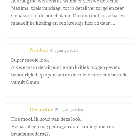
Ik vraag me wel eens af, wanneer zien we de ,echte,
Maxima, zoals vandaag , tot in detail verzorgd en zeer
smaakvol, of de nonchalante Maxima met losse haren,
maakelijke kleding en een kreukje hier rn daar… ..
frankvc
1 jaar geleden
Super mooie look
Als we mss 1 detail puntje van kritiek mogen geven:
behoorlijk diep open aan de decolleté voor een bezoek
vanuit Oman
Geraldine
1 jaar geleden
Hoe mooi. Ik houd van deze look.
Helaas alleen nog gedragen door koninginnen en
bruidsmoeders😉.