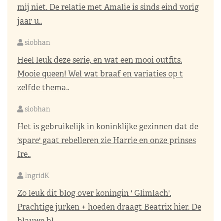
mij niet. De relatie met Amalie is sinds eind vorig
jaar u..
siobhan
Heel leuk deze serie, en wat een mooi outfits.
Mooie queen! Wel wat braaf en variaties op t
zelfde thema..
siobhan
Het is gebruikelijk in koninklijke gezinnen dat de
'spare' gaat rebelleren zie Harrie en onze prinses
Ire..
IngridK
Zo leuk dit blog over koningin ' Glimlach'.
Prachtige jurken + hoeden draagt Beatrix hier. De
blauwe bl..