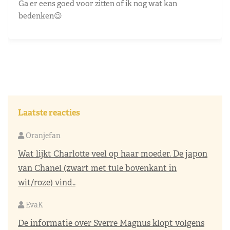
Ga er eens goed voor zitten of ik nog wat kan
bedenken😉
Laatste reacties
Oranjefan
Wat lijkt Charlotte veel op haar moeder. De japon
van Chanel (zwart met tule bovenkant in
wit/roze) vind..
EvaK
De informatie over Sverre Magnus klopt volgens