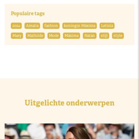
Populaire tags
2024
Amalia
fashion
koningin Máxima
Letizia
Mary
Mathilde
Mode
Máxima
Natan
stijl
style
Uitgelichte onderwerpen