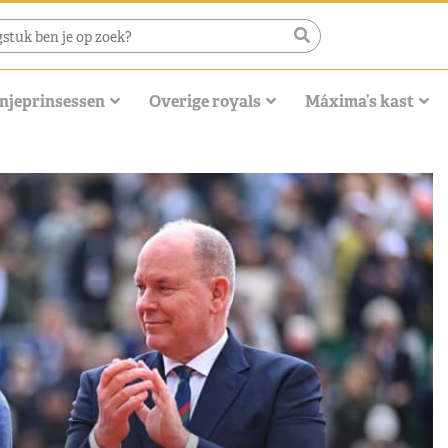
njeprinsessen
Overige royals
Máxima’s kast