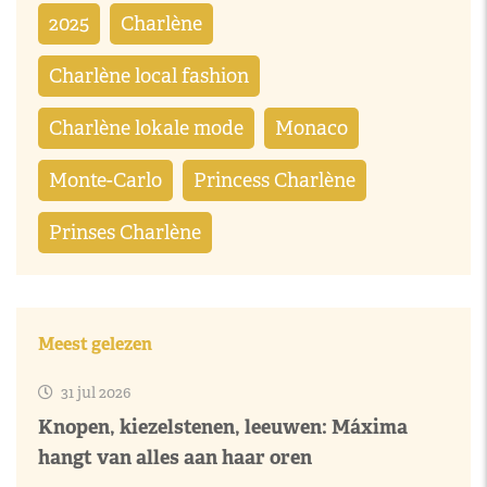
2025
Charlène
Charlène local fashion
Charlène lokale mode
Monaco
Monte-Carlo
Princess Charlène
Prinses Charlène
Meest gelezen
31 jul 2026
Knopen, kiezelstenen, leeuwen: Máxima
hangt van alles aan haar oren