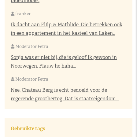
bloedmooie..
frankvc
Ik dacht aan Filip & Mathilde. Die betrekken ook
in een appartement in het kasteel van Laken..
Moderator Petra
Sonja was er niet bij, die is geloof ik gewoon in
Noorwegen. Flauw he haha...
Moderator Petra
Nee, Chateau Berg is echt bedoeld voor de
regerende groothertog. Dat is staatseigendom...
Gebruikte tags