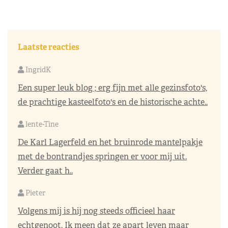
Laatste reacties
IngridK
Een super leuk blog ; erg fijn met alle gezinsfoto's,
de prachtige kasteelfoto's en de historische achte..
lente-Tine
De Karl Lagerfeld en het bruinrode mantelpakje
met de bontrandjes springen er voor mij uit.
Verder gaat h..
Pieter
Volgens mij is hij nog steeds officieel haar
echtgenoot. Ik meen dat ze apart leven maar