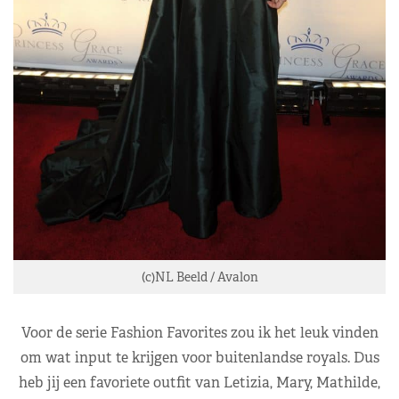
(c)NL Beeld / Avalon
Voor de serie Fashion Favorites zou ik het leuk vinden
om wat input te krijgen voor buitenlandse royals. Dus
heb jij een favoriete outfit van Letizia, Mary, Mathilde,