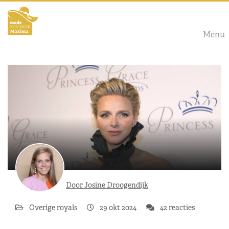
Menu
Door Josine Droogendijk
Overige royals
29 okt 2024
42 reacties