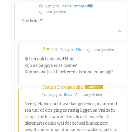
Reply to
Josine Droogendijk
1 jaar geleden
Hoe is het?
Roos
Reply to
Nina
1 jaar geleden
Ik ben ook benieuwd Nina.
Zijn de puppy’s er al Josine?
Kunnen we je al feliciteren als honden-oma😉?
Josine Droogendijk
Auteur
Reply to
Roos
1 jaar geleden
Nee 🙁 Halve nacht wakker gebleven, maar rond
een uur of drie ging ze rustig liggen en viel ze in
slaap. Dus het waren denk ik oefenweeën. De
dierenarts denkt wel dat ze heel binnenkort
bevalt, dus vannacht maar weer wekkers zetten.