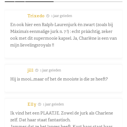
Trixedo
1 jaar geleden
En ook hier een Ralph-Laurenjurk én zwart (zoals bij
Máxima’s eenmalige jurk n. 7 !) : echt prààchtig, zeker
ook met dit supermooie kapsel. Ja, Charlène is een van
mijn lievelingsroyals !!
jill
1 jaar geleden
Hij is mooi…maar of het de mooiste is die ze heeft?
Elly
1 jaar geleden
Ik vind het een PLAATJE. Zowel de jurk als Charlene
zelf. Dat haar staat fantastisch.
Jammer dat ze het langer heeft. Kort haar staat haar