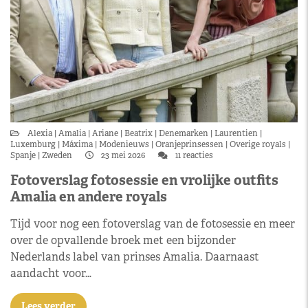
Alexia
Amalia
Ariane
Beatrix
Denemarken
Laurentien
Luxemburg
Máxima
Modenieuws
Oranjeprinsessen
Overige royals
Spanje
Zweden
23 mei 2026
11 reacties
Fotoverslag fotosessie en vrolijke outfits
Amalia en andere royals
Tijd voor nog een fotoverslag van de fotosessie en meer
over de opvallende broek met een bijzonder
Nederlands label van prinses Amalia. Daarnaast
aandacht voor…
Lees verder