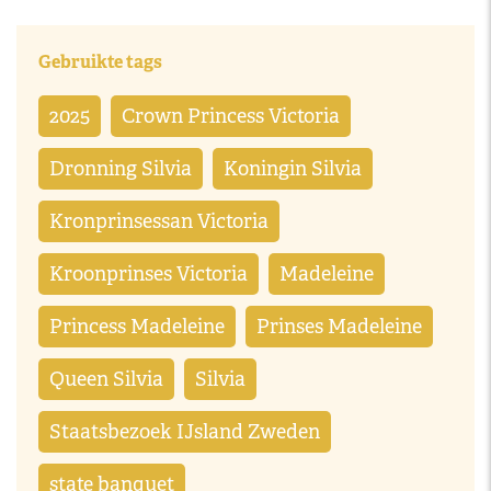
Gebruikte tags
2025
Crown Princess Victoria
Dronning Silvia
Koningin Silvia
Kronprinsessan Victoria
Kroonprinses Victoria
Madeleine
Princess Madeleine
Prinses Madeleine
Queen Silvia
Silvia
Staatsbezoek IJsland Zweden
state banquet