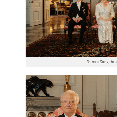
Foto’s ©Kungahus