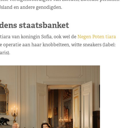
Jsland en andere genodigden.
jdens staatsbanket
tiara van koningin Sofia, ook wel de
Negen Poten tiara
operatie aan haar knobbelteen, witte sneakers (label:
ris).