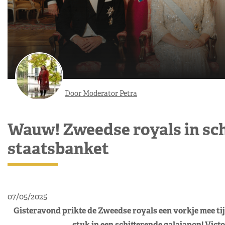
Door Moderator Petra
Wauw! Zweedse royals in sch
staatsbanket
07/05/2025
Gisteravond prikte de Zweedse royals een vorkje mee ti
stuk in een schitterende galajapon! Victor