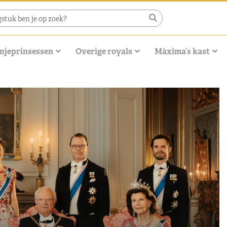
njeprinsessen
Overige royals
Máxima’s kast