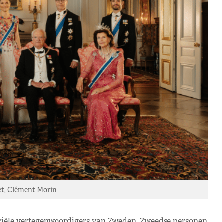
t, Clément Morin
iciële vertegenwoordigers van Zweden, Zweedse personen