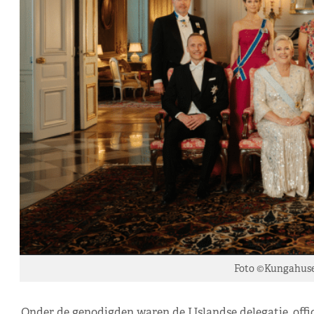
Foto ©Kungahuse
Onder de genodigden waren de IJslandse delegatie, off