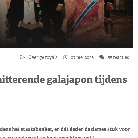
Overige royals
07 mei 2025
55 reacties
itterende galajapon tijdens
jdens het staatsbanket, en dát deden de dames stuk voor
ia springt er uit, in haar prachtige jurk!