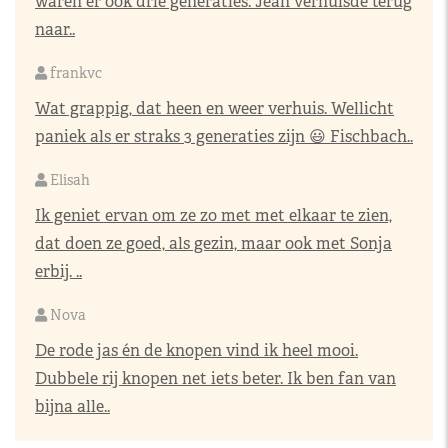
waren er ook drie generaties. Jean verhuisde terug
naar..
frankvc
Wat grappig, dat heen en weer verhuis. Wellicht
paniek als er straks 3 generaties zijn 😃 Fischbach..
Elisah
Ik geniet ervan om ze zo met met elkaar te zien,
dat doen ze goed, als gezin, maar ook met Sonja
erbij. ..
Nova
De rode jas én de knopen vind ik heel mooi.
Dubbele rij knopen net iets beter. Ik ben fan van
bijna alle..