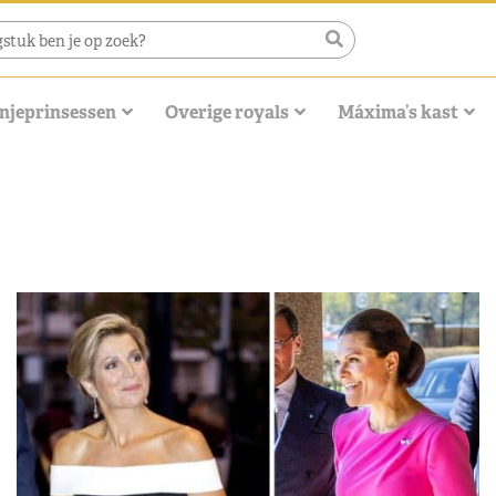
njeprinsessen
Overige royals
Máxima’s kast