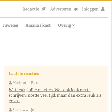
Redactie
Adverteren
Inloggen
Juwelen
Amalia’s kast
Overig
Laatste reacties
Moderator Petra
Wat leuk, jullie reacties! Was ook leuk om te
schrijven. Kostte veel tijd, maar dan extra leuk als
er zo ..
Sneeuwwitje