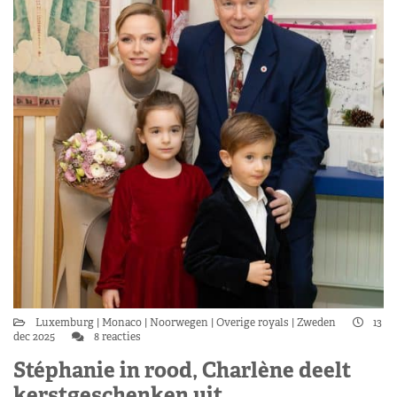
Luxemburg
Monaco
Noorwegen
Overige royals
Zweden
13
dec 2025
8 reacties
Stéphanie in rood, Charlène deelt
kerstgeschenken uit