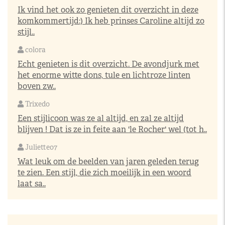
Ik vind het ook zo genieten dit overzicht in deze
komkommertijd:) Ik heb prinses Caroline altijd zo
stijl..
colora
Echt genieten is dit overzicht. De avondjurk met
het enorme witte dons, tule en lichtroze linten
boven zw..
Trixedo
Een stijlicoon was ze al altijd, en zal ze altijd
blijven ! Dat is ze in feite aan 'le Rocher' wel (tot h..
Juliette07
Wat leuk om de beelden van jaren geleden terug
te zien. Een stijl, die zich moeilijk in een woord
laat sa..