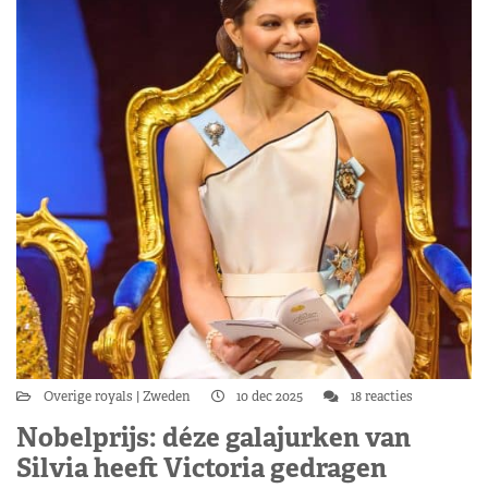
Overige royals
Zweden
10 dec 2025
18 reacties
Nobelprijs: déze galajurken van
Silvia heeft Victoria gedragen