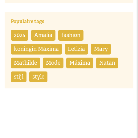
Populaire tags
2024
Amalia
fashion
koningin Máxima
Letizia
Mary
Mathilde
Mode
Máxima
Natan
stijl
style