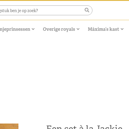
njeprinsessen
Overige royals
Máxima’s kast