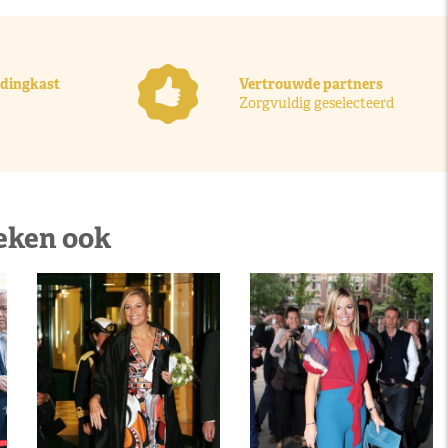
ledingkast
Vertrouwde partners
Zorgvuldig geselecteerd
eken ook