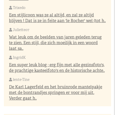
Trixedo
Een stijlicoon was ze al altijd, en zal ze altijd
blijven ! Dat is ze in feite aan 'le Rocher' wel (tot h..
Juliette07
Wat leuk om de beelden van jaren geleden terug
te zien. Een stijl, die zich moeilijk in een woord
laat sa..
IngridK
Een super leuk blog ; erg fijn met alle gezinsfoto's,
de prachtige kasteelfoto's en de historische achte..
lente-Tine
De Karl Lagerfeld en het bruinrode mantelpakje
met de bontrandjes springen er voor mij uit.
Verder gaat h..