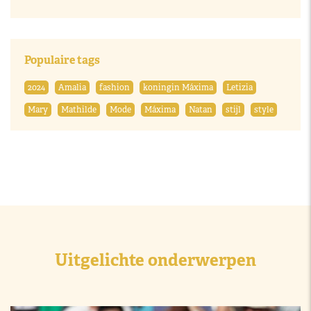
Populaire tags
2024
Amalia
fashion
koningin Máxima
Letizia
Mary
Mathilde
Mode
Máxima
Natan
stijl
style
Uitgelichte onderwerpen