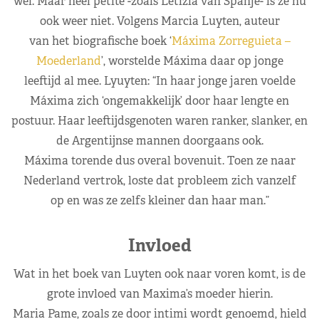
wel. Maar heel petite -zoals Letizia van Spanje- is ze nu
ook weer niet. Volgens Marcia Luyten, auteur
van het biografische boek ‘
Máxima Zorreguieta –
Moederland
’, worstelde Máxima daar op jonge
leeftijd al mee. Lyuyten: “In haar jonge jaren voelde
Máxima zich ‘ongemakkelijk’ door haar lengte en
postuur. Haar leeftijdsgenoten waren ranker, slanker, en
de Argentijnse mannen doorgaans ook.
Máxima torende dus overal bovenuit. Toen ze naar
Nederland vertrok, loste dat probleem zich vanzelf
op en was ze zelfs kleiner dan haar man.”
Invloed
Wat in het boek van Luyten ook naar voren komt, is de
grote invloed van Maxima’s moeder hierin.
Maria Pame, zoals ze door intimi wordt genoemd, hield