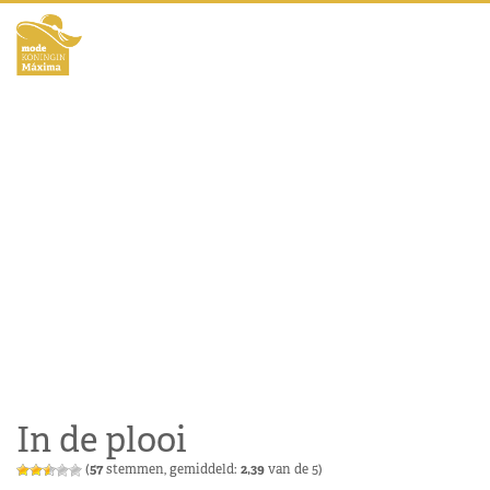
In de plooi
(
57
stemmen, gemiddeld:
2,39
van de 5)