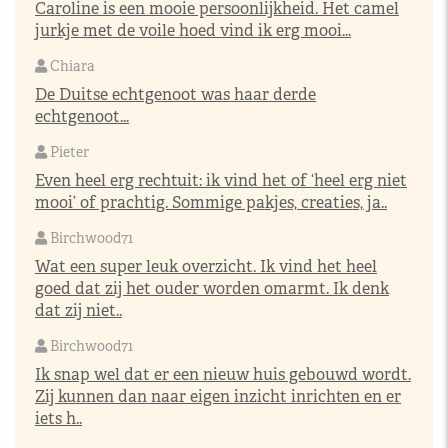
Caroline is een mooie persoonlijkheid. Het camel
jurkje met de voile hoed vind ik erg mooi...
Chiara
De Duitse echtgenoot was haar derde
echtgenoot...
Pieter
Even heel erg rechtuit: ik vind het of ‘heel erg niet
mooi’ of prachtig. Sommige pakjes, creaties, ja..
Birchwood71
Wat een super leuk overzicht. Ik vind het heel
goed dat zij het ouder worden omarmt. Ik denk
dat zij niet..
Birchwood71
Ik snap wel dat er een nieuw huis gebouwd wordt.
Zij kunnen dan naar eigen inzicht inrichten en er
iets h..