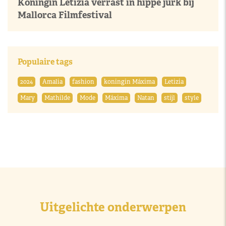
Koningin Letizia verrast in hippe jurk bij
Mallorca Filmfestival
Populaire tags
2024
Amalia
fashion
koningin Máxima
Letizia
Mary
Mathilde
Mode
Máxima
Natan
stijl
style
Uitgelichte onderwerpen