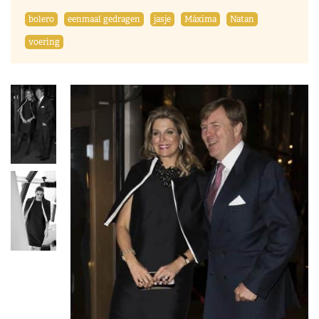
bolero
eenmaal gedragen
jasje
Máxima
Natan
voering