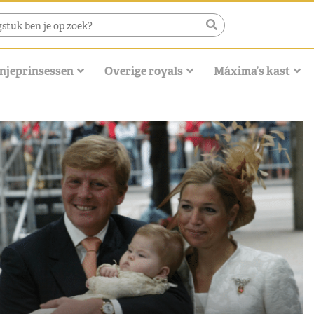
njeprinsessen
Overige royals
Máxima’s kast