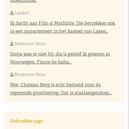
bloedmooie..
frankvc
Ik dacht aan Filip & Mathilde. Die betrekken ook
in een appartement in het kasteel van Laken..
Moderator Petra
Sonja was er niet bij, die is geloof ik gewoon in
Noorwegen. Flauw he haha...
Moderator Petra
Nee, Chateau Berg is echt bedoeld voor de
regerende groothertog. Dat is staatseigendom...
Gebruikte tags