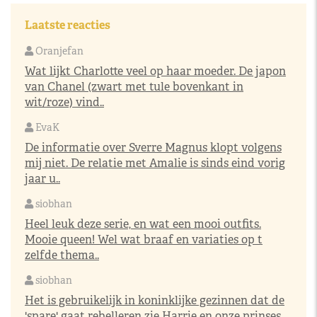
Laatste reacties
Oranjefan
Wat lijkt Charlotte veel op haar moeder. De japon
van Chanel (zwart met tule bovenkant in
wit/roze) vind..
EvaK
De informatie over Sverre Magnus klopt volgens
mij niet. De relatie met Amalie is sinds eind vorig
jaar u..
siobhan
Heel leuk deze serie, en wat een mooi outfits.
Mooie queen! Wel wat braaf en variaties op t
zelfde thema..
siobhan
Het is gebruikelijk in koninklijke gezinnen dat de
'spare' gaat rebelleren zie Harrie en onze prinses