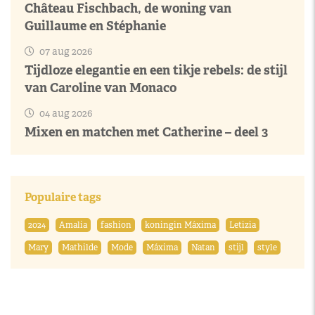
Château Fischbach, de woning van
Guillaume en Stéphanie
07 aug 2026
Tijdloze elegantie en een tikje rebels: de stijl
van Caroline van Monaco
04 aug 2026
Mixen en matchen met Catherine – deel 3
Populaire tags
2024
Amalia
fashion
koningin Máxima
Letizia
Mary
Mathilde
Mode
Máxima
Natan
stijl
style