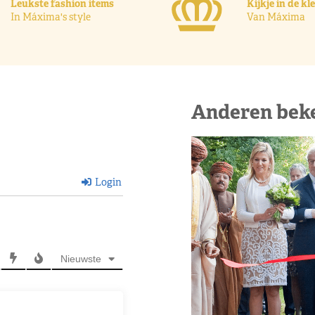
Leukste fashion items
Kijkje in de k
In Máxima's style
Van Máxima
Anderen bek
Login
Nieuwste