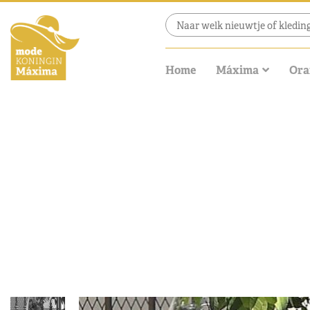
Home
Máxima
Ora