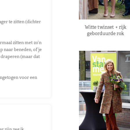
er te zitten (dichter
Witte twinset + rijk
geborduurde rok
ormaal zitten met zo’n
up naar beneden, of je
n draperen (maar dat
 ingetogen voor een
r zijn zeg ik