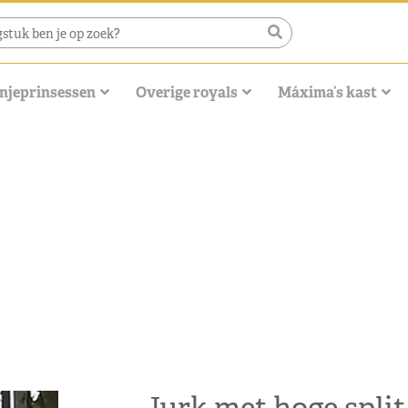
njeprinsessen
Overige royals
Máxima’s kast