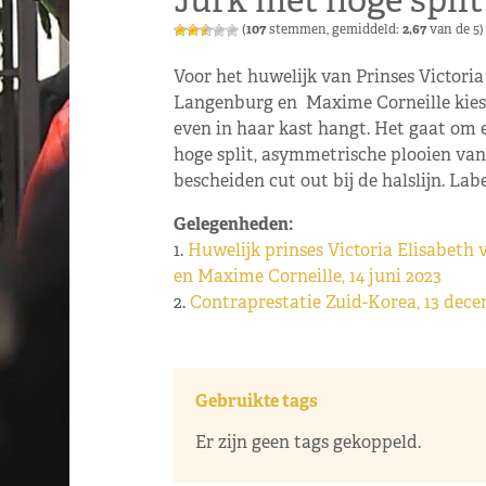
Jurk met hoge split
(
107
stemmen, gemiddeld:
2,67
van de 5)
Voor het huwelijk van Prinses Victori
Langenburg en Maxime Corneille kiest
even in haar kast hangt. Het gaat om 
hoge split, asymmetrische plooien vanu
bescheiden cut out bij de halslijn. Labe
Gelegenheden:
1.
Huwelijk prinses Victoria Elisabet
en Maxime Corneille, 14 juni 2023
2.
Contraprestatie Zuid-Korea, 13 dec
Gebruikte tags
Er zijn geen tags gekoppeld.