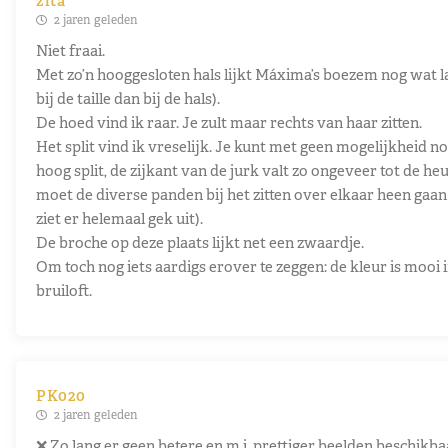
zita
2 jaren geleden
Niet fraai.
Met zo’n hooggesloten hals lijkt Máxima’s boezem nog wat lag
bij de taille dan bij de hals).
De hoed vind ik raar. Je zult maar rechts van haar zitten.
Het split vind ik vreselijk. Je kunt met geen mogelijkheid n
hoog split, de zijkant van de jurk valt zo ongeveer tot de he
moet de diverse panden bij het zitten over elkaar heen gaa
ziet er helemaal gek uit).
De broche op deze plaats lijkt net een zwaardje.
Om toch nog iets aardigs erover te zeggen: de kleur is mooi
bruiloft.
PK020
2 jaren geleden
❌ Zo lang er geen betere en m.i. prettiger beelden beschikbaa