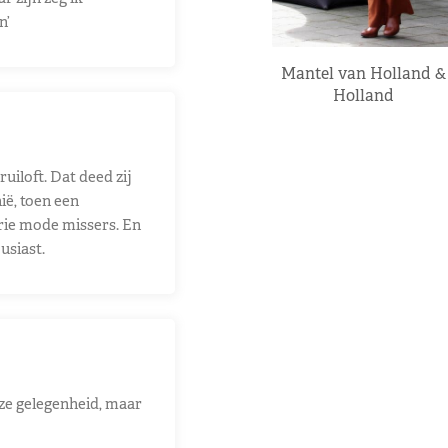
n’
Mantel van Holland &
Holland
uiloft. Dat deed zij
ië, toen een
orie mode missers. En
usiast.
eze gelegenheid, maar