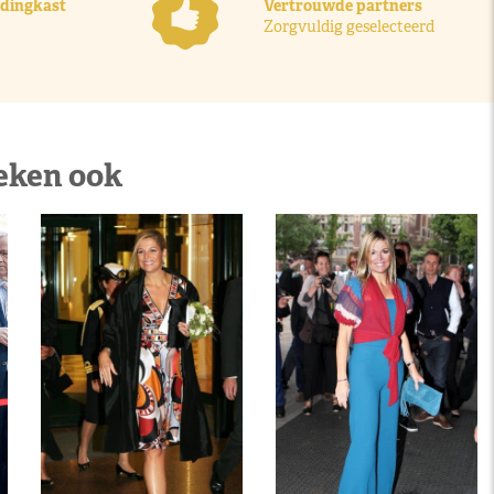
ledingkast
Vertrouwde partners
Zorgvuldig geselecteerd
eken ook