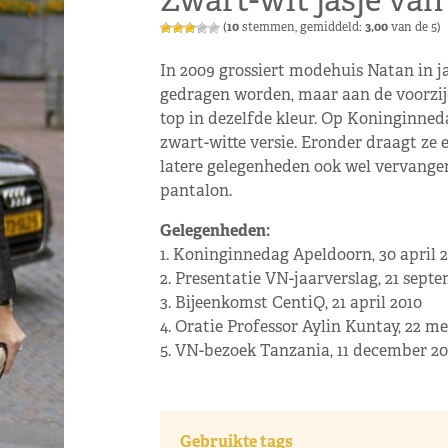
Zwart-wit jasje va
(
10
stemmen, gemiddeld:
3,00
van de 5)
In 2009 grossiert modehuis Natan in ja
gedragen worden, maar aan de voorzij
top in dezelfde kleur. Op Koninginne
zwart-witte versie. Eronder draagt ze ee
latere gelegenheden ook wel vervange
pantalon.
Gelegenheden:
1. Koninginnedag Apeldoorn, 30 april 
2. Presentatie VN-jaarverslag, 21 sept
3. Bijeenkomst CentiQ, 21 april 2010
4. Oratie Professor Aylin Kuntay, 22 me
5. VN-bezoek Tanzania, 11 december 20
Gebruikte tags