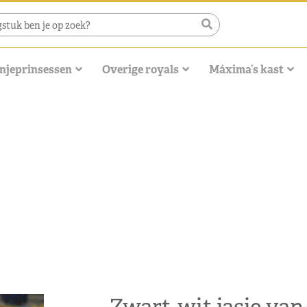
njeprinsessen
Overige royals
Máxima’s kast