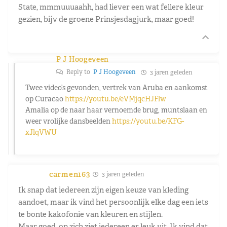
State, mmmuuuaahh, had liever een wat fellere kleur
gezien, bijv de groene Prinsjesdagjurk, maar goed!
P J Hoogeveen
Reply to
P J Hoogeveen
3 jaren geleden
Twee video’s gevonden, vertrek van Aruba en aankomst
op Curacao
https://youtu.be/eVMjqcHJFlw
Amalia op de naar haar vernoemde brug, muntslaan en
weer vrolijke dansbeelden
https://youtu.be/KFG-
xJlqVWU
carmen163
3 jaren geleden
Ik snap dat iedereen zijn eigen keuze van kleding
aandoet, maar ik vind het persoonlijk elke dag een iets
te bonte kakofonie van kleuren en stijlen.
Maar goed, op zich ziet iedereen er leuk uit. Ik vind dat