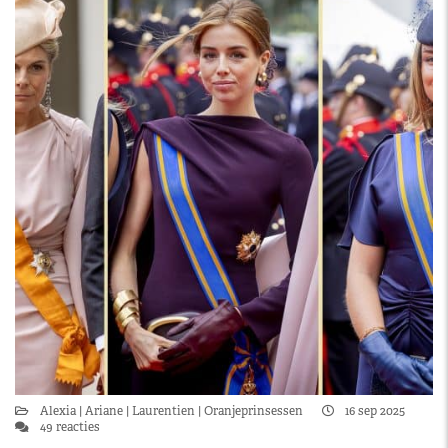
Alexia
Ariane
Laurentien
Oranjeprinsessen
16 sep 2025
49 reacties