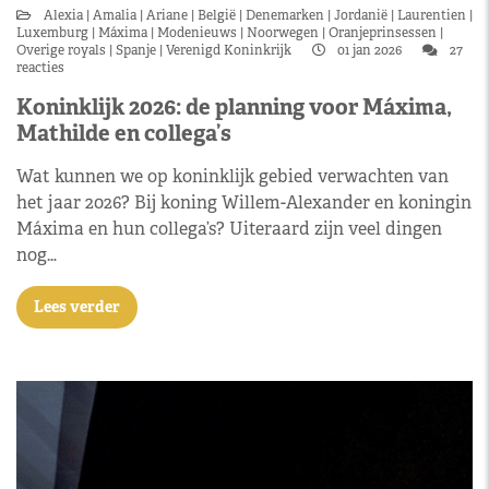
Alexia
Amalia
Ariane
België
Denemarken
Jordanië
Laurentien
Luxemburg
Máxima
Modenieuws
Noorwegen
Oranjeprinsessen
Overige royals
Spanje
Verenigd Koninkrijk
01 jan 2026
27
reacties
Koninklijk 2026: de planning voor Máxima,
Mathilde en collega’s
Wat kunnen we op koninklijk gebied verwachten van
het jaar 2026? Bij koning Willem-Alexander en koningin
Máxima en hun collega’s? Uiteraard zijn veel dingen
nog…
Lees verder