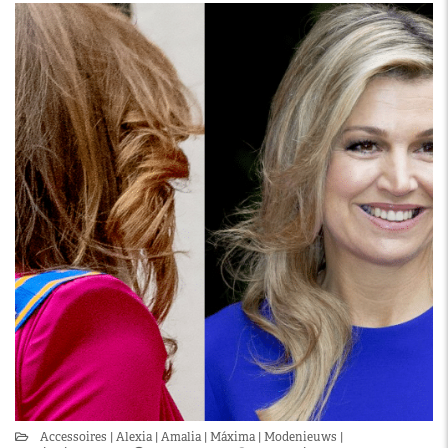
Accessoires
Alexia
Amalia
Máxima
Modenieuws