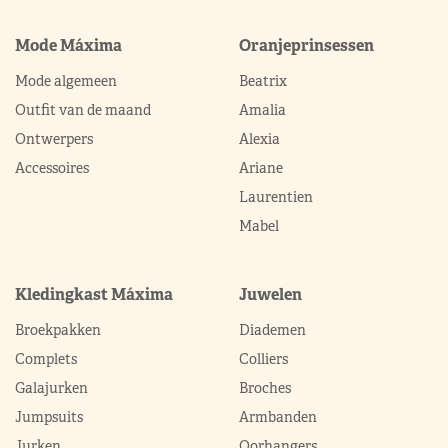
Mode Máxima
Oranjeprinsessen
Mode algemeen
Beatrix
Outfit van de maand
Amalia
Ontwerpers
Alexia
Accessoires
Ariane
Laurentien
Mabel
Kledingkast Máxima
Juwelen
Broekpakken
Diademen
Complets
Colliers
Galajurken
Broches
Jumpsuits
Armbanden
Jurken
Oorhangers