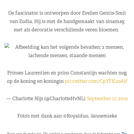
De fascinator is ontworpen door Evelien Gentis-Smit
van Eudia. Hij is met de handgemaakt van sinamay,
met als decoratie verschillende veren bloemen.
Prinses Laurentien en prins Constantijn wachten nog
op de koning en koningin
pic.twitter.com/CpYFK20Aif
— Charlotte Nijs (@CharlotteHvNL)
September 17, 2019
Foto’s met dank aan ©Royalduo, Jannemieke
Noot van de redactie: Dit artikel is geschreven door de beheerder van
The