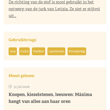
De richting van de stof is mooi gebruikt in het
ontwerp van de jurk van Letizia. Ze ziet er stijlvol
uit...
Gebruikte tags
2019
Eudia
Hardies
Laurentien
Prinsjesdag
Meest gelezen
31 jul 2026
Knopen, kiezelstenen, leeuwen: Máxima
hangt van alles aan haar oren