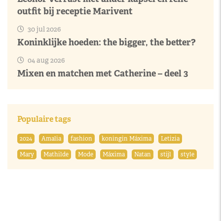
outfit bij receptie Marivent
30 jul 2026
Koninklijke hoeden: the bigger, the better?
04 aug 2026
Mixen en matchen met Catherine – deel 3
Populaire tags
2024
Amalia
fashion
koningin Máxima
Letizia
Mary
Mathilde
Mode
Máxima
Natan
stijl
style