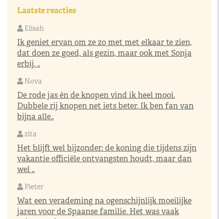
Laatste reacties
Elisah
Ik geniet ervan om ze zo met met elkaar te zien,
dat doen ze goed, als gezin, maar ook met Sonja
erbij. ..
Nova
De rode jas én de knopen vind ik heel mooi.
Dubbele rij knopen net iets beter. Ik ben fan van
bijna alle..
zita
Het blijft wel bijzonder: de koning die tijdens zijn
vakantie officiële ontvangsten houdt, maar dan
wel ..
Pieter
Wat een verademing na ogenschijnlijk moeilijke
jaren voor de Spaanse familie. Het was vaak