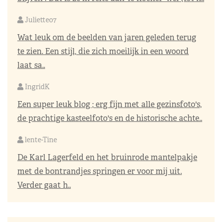
Juliette07
Wat leuk om de beelden van jaren geleden terug
te zien. Een stijl, die zich moeilijk in een woord
laat sa..
IngridK
Een super leuk blog ; erg fijn met alle gezinsfoto's,
de prachtige kasteelfoto's en de historische achte..
lente-Tine
De Karl Lagerfeld en het bruinrode mantelpakje
met de bontrandjes springen er voor mij uit.
Verder gaat h..