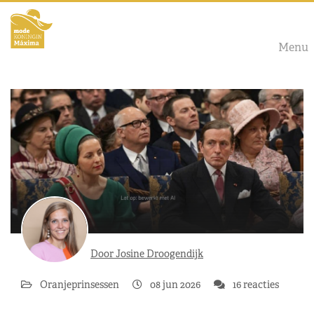
Menu
Door Josine Droogendijk
Oranjeprinsessen
08 jun 2026
16 reacties