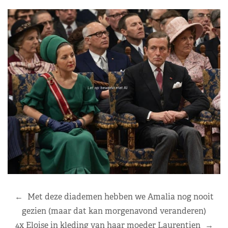
←
Met deze diademen hebben we Amalia nog nooit
gezien (maar dat kan morgenavond veranderen)
4x Eloise in kleding van haar moeder Laurentien
→