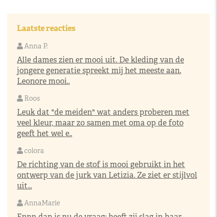
Laatste reacties
Anna P.
Alle dames zien er mooi uit. De kleding van de
jongere generatie spreekt mij het meeste aan.
Leonore mooi..
Roos
Leuk dat "de meiden" wat anders proberen met
veel kleur, maar zo samen met oma op de foto
geeft het wel e..
colora
De richting van de stof is mooi gebruikt in het
ontwerp van de jurk van Letizia. Ze ziet er stijlvol
uit...
AnnaMarie
Ennn dan is nu de vraag: heeft zij slag in haar