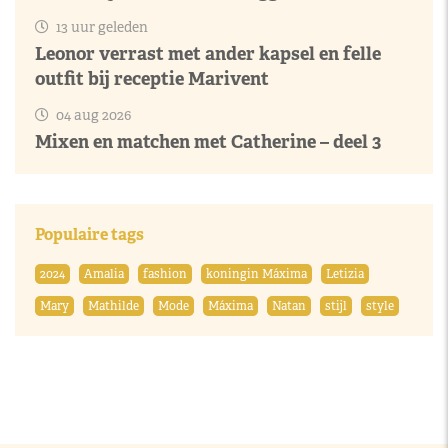
13 uur geleden
Leonor verrast met ander kapsel en felle
outfit bij receptie Marivent
04 aug 2026
Mixen en matchen met Catherine – deel 3
Populaire tags
2024
Amalia
fashion
koningin Máxima
Letizia
Mary
Mathilde
Mode
Máxima
Natan
stijl
style