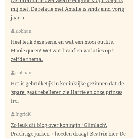
De informatie over Sverre Magnus klopt volgens
mij niet. De relatie met Amalie is sinds eind vorig
jaar u..
siobhan
Heel leuk deze serie, en wat een mooi outfits.
Mooie queen! Wel wat braaf en variaties op t
zelfde thema..
siobhan
Het is gebruikelijk in koninklijke gezinnen dat de
'spare' gaat rebelleren zie Harrie en onze prinses
Ire..
IngridK
Zo leuk dit blog over koningin ' Glimlach'.
Prachtige jurken + hoeden draagt Beatrix hier. De