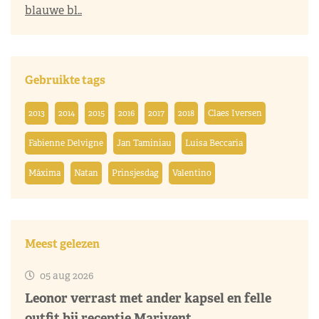
blauwe bl..
Gebruikte tags
2013
2014
2015
2016
2017
2018
Claes Iversen
Fabienne Delvigne
Jan Taminiau
Luisa Beccaria
Máxima
Natan
Prinsjesdag
Valentino
Meest gelezen
05 aug 2026
Leonor verrast met ander kapsel en felle
outfit bij receptie Marivent