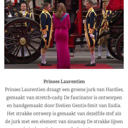
Prinses Laurentien
Prinses Laurentien draagt een groene jurk van Hardies,
gemaakt van stretch-cady. De fascinator is ontworpen
en handgemaakt door Evelien Gentis-Smit van Eudia.
Het strakke ontwerp is gemaakt van dezelfde stof als
de jurk met een element van sinamay. De strakke lijnen