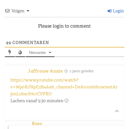
Volgen
Login
Please login to comment
99
COMMENTAREN
Nieuwste
Juffrouw Annie
2 jaren geleden
https://www.youtube.com/watch?
v=Wp0BJNpEzB4&ab_channel=DeAvondshowmetAr
jenLubach%7CVPRO
Lachen vanaf 5:30 minuten 🙂
Roos