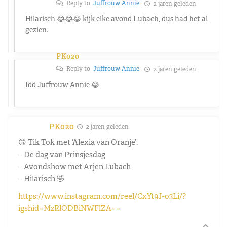
Reply to
Juffrouw Annie
2 jaren geleden
Hilarisch 😂😂😂 kijk elke avond Lubach, dus had het al
gezien.
PK020
Reply to
Juffrouw Annie
2 jaren geleden
Idd Juffrouw Annie 😂
PK020
2 jaren geleden
🙃 Tik Tok met ‘Alexia van Oranje’.
– De dag van Prinsjesdag
– Avondshow met Arjen Lubach
– Hilarisch 🤣
https://www.instagram.com/reel/CxYt9J-o3Li/?
igshid=MzRlODBiNWFlZA==