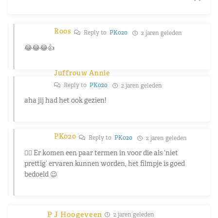
Roos
Reply to
PK020
2 jaren geleden
😂😂😂👍
Juffrouw Annie
Reply to
PK020
2 jaren geleden
aha jij had het ook gezien!
PK020
Reply to
PK020
2 jaren geleden
👉🏼 Er komen een paar termen in voor die als ‘niet
prettig’ ervaren kunnen worden, het filmpje is goed
bedoeld 😉
P J Hoogeveen
2 jaren geleden