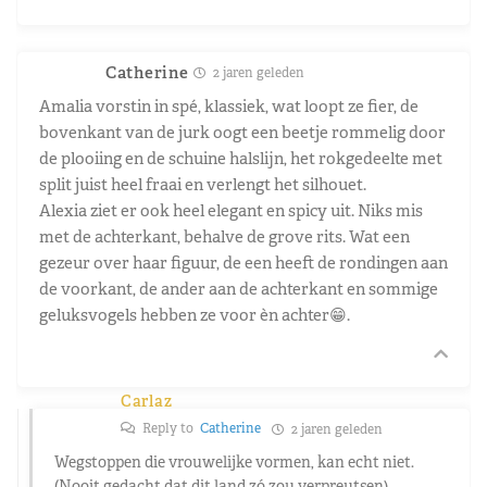
Catherine
2 jaren geleden
Amalia vorstin in spé, klassiek, wat loopt ze fier, de
bovenkant van de jurk oogt een beetje rommelig door
de plooiing en de schuine halslijn, het rokgedeelte met
split juist heel fraai en verlengt het silhouet.
Alexia ziet er ook heel elegant en spicy uit. Niks mis
met de achterkant, behalve de grove rits. Wat een
gezeur over haar figuur, de een heeft de rondingen aan
de voorkant, de ander aan de achterkant en sommige
geluksvogels hebben ze voor èn achter😁.
Carlaz
Reply to
Catherine
2 jaren geleden
Wegstoppen die vrouwelijke vormen, kan echt niet.
(Nooit gedacht dat dit land zó zou verpreutsen).