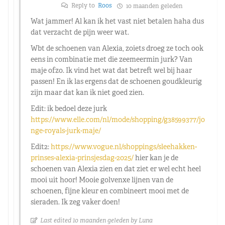
Reply to
Roos
10 maanden geleden
Wat jammer! Al kan ik het vast niet betalen haha dus
dat verzacht de pijn weer wat.
Wbt de schoenen van Alexia, zoiets droeg ze toch ook
eens in combinatie met die zeemeermin jurk? Van
maje ofzo. Ik vind het wat dat betreft wel bij haar
passen! En ik las ergens dat de schoenen goudkleurig
zijn maar dat kan ik niet goed zien.
Edit: ik bedoel deze jurk
https://www.elle.com/nl/mode/shopping/g38599377/jo
nge-royals-jurk-maje/
Edit2:
https://www.vogue.nl/shoppings/sleehakken-
prinses-alexia-prinsjesdag-2025/
hier kan je de
schoenen van Alexia zien en dat ziet er wel echt heel
mooi uit hoor! Mooie golvenxe lijnen van de
schoenen, fijne kleur en combineert mooi met de
sieraden. Ik zeg vaker doen!
Last edited 10 maanden geleden by Luna