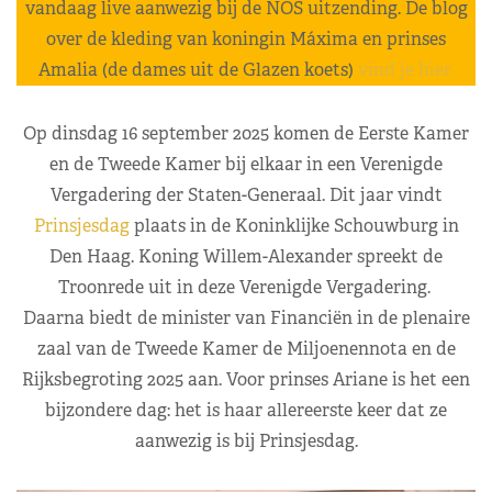
vandaag live aanwezig bij de NOS uitzending. De blog
over de kleding van koningin Máxima en prinses
Amalia (de dames uit de Glazen koets)
vind je hier.
Op dinsdag 16 september 2025 komen de Eerste Kamer
en de Tweede Kamer bij elkaar in een Verenigde
Vergadering der Staten-Generaal. Dit jaar vindt
Prinsjesdag
plaats in de Koninklijke Schouwburg in
Den Haag. Koning Willem-Alexander spreekt de
Troonrede uit in deze Verenigde Vergadering.
Daarna biedt de minister van Financiën in de plenaire
zaal van de Tweede Kamer de Miljoenennota en de
Rijksbegroting 2025 aan. Voor prinses Ariane is het een
bijzondere dag: het is haar allereerste keer dat ze
aanwezig is bij Prinsjesdag.