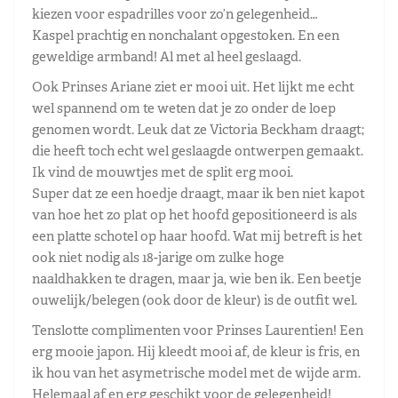
kiezen voor espadrilles voor zo’n gelegenheid…
Kaspel prachtig en nonchalant opgestoken. En een
geweldige armband! Al met al heel geslaagd.
Ook Prinses Ariane ziet er mooi uit. Het lijkt me echt
wel spannend om te weten dat je zo onder de loep
genomen wordt. Leuk dat ze Victoria Beckham draagt;
die heeft toch echt wel geslaagde ontwerpen gemaakt.
Ik vind de mouwtjes met de split erg mooi.
Super dat ze een hoedje draagt, maar ik ben niet kapot
van hoe het zo plat op het hoofd gepositioneerd is als
een platte schotel op haar hoofd. Wat mij betreft is het
ook niet nodig als 18-jarige om zulke hoge
naaldhakken te dragen, maar ja, wie ben ik. Een beetje
ouwelijk/belegen (ook door de kleur) is de outfit wel.
Tenslotte complimenten voor Prinses Laurentien! Een
erg mooie japon. Hij kleedt mooi af, de kleur is fris, en
ik hou van het asymetrische model met de wijde arm.
Helemaal af en erg geschikt voor de gelegenheid!