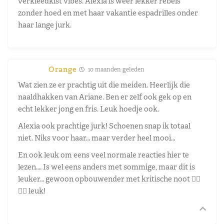
verkleedkist vibes. Alexia is weer lekker rebels
zonder hoed en met haar vakantie espadrilles onder
haar lange jurk.
Orange
10 maanden geleden
Wat zien ze er prachtig uit die meiden. Heerlijk die
naaldhakken van Ariane. Ben er zelf ook gek op en
echt lekker jong en fris. Leuk hoedje ook.
Alexia ook prachtige jurk! Schoenen snap ik totaal
niet. Niks voor haar… maar verder heel mooi…
En ook leuk om eens veel normale reacties hier te
lezen…. Is wel eens anders met sommige, maar dit is
leuker… gewoon opbouwender met kritische noot 👍🏻
👍🏻 leuk!