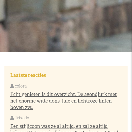
Laatste reacties
colora
Echt genieten is dit overzicht. De avondjurk met
het enorme witte dons, tule en lichtroze linten
boven zw..
Trixedo
Een stijlicoon was ze al altijd, en zal ze altijd