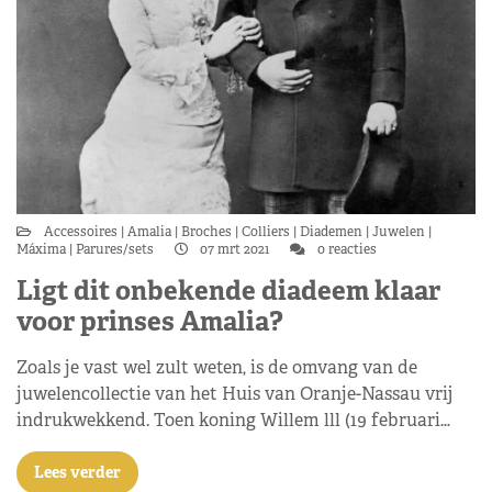
Accessoires
Amalia
Broches
Colliers
Diademen
Juwelen
Máxima
Parures/sets
07 mrt 2021
0 reacties
Ligt dit onbekende diadeem klaar
voor prinses Amalia?
Zoals je vast wel zult weten, is de omvang van de
juwelencollectie van het Huis van Oranje-Nassau vrij
indrukwekkend. Toen koning Willem lll (19 februari…
Lees verder