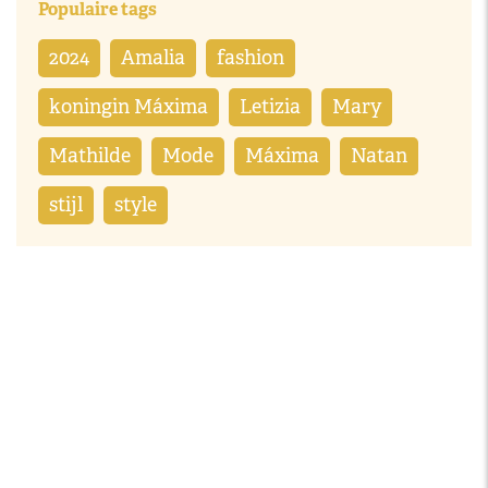
Populaire tags
2024
Amalia
fashion
koningin Máxima
Letizia
Mary
Mathilde
Mode
Máxima
Natan
stijl
style