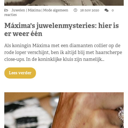
Juwelen
Máxima
Mode algemeen
28 nov 2020
0
reacties
Máxima's juwelenmysteries: hier is
er weer één
Als koningin Máxima met een diamanten collier op de
rode loper verschijnt, ben ik altijd blij met haarscherpe
close-ups. In de koninklijke kluis zijn namelijk…
Lees verder