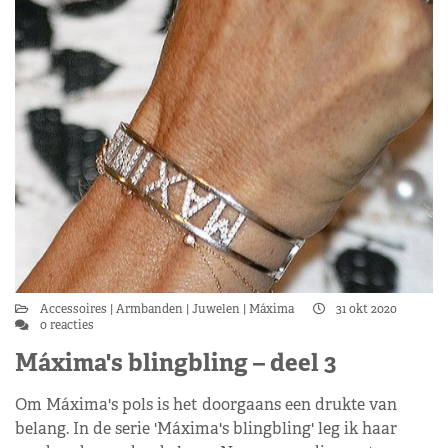
Accessoires
Armbanden
Juwelen
Máxima
31 okt 2020
0 reacties
Máxima's blingbling – deel 3
Om Máxima's pols is het doorgaans een drukte van
belang. In de serie 'Máxima's blingbling' leg ik haar