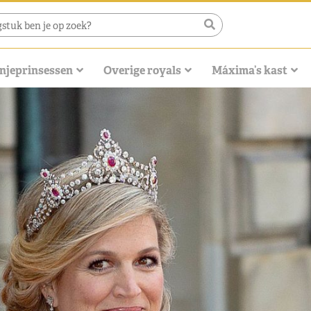
njeprinsessen
Overige royals
Máxima’s kast