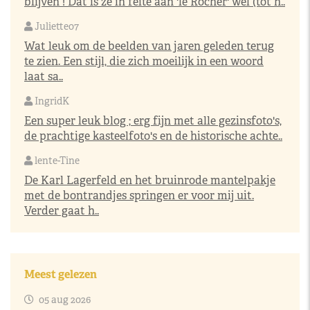
blijven ! Dat is ze in feite aan 'le Rocher' wel (tot h..
Juliette07
Wat leuk om de beelden van jaren geleden terug
te zien. Een stijl, die zich moeilijk in een woord
laat sa..
IngridK
Een super leuk blog ; erg fijn met alle gezinsfoto's,
de prachtige kasteelfoto's en de historische achte..
lente-Tine
De Karl Lagerfeld en het bruinrode mantelpakje
met de bontrandjes springen er voor mij uit.
Verder gaat h..
Meest gelezen
05 aug 2026