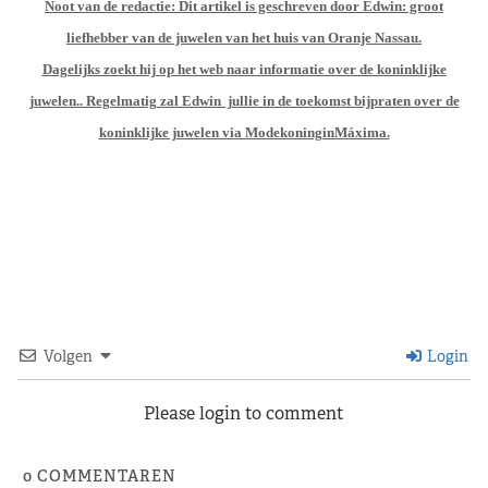
Noot van de redactie: Dit artikel is geschreven door Edwin: groot
liefhebber van de juwelen van het huis van Oranje Nassau.
Dagelijks zoekt hij op het web naar informatie over de koninklijke
juwelen.. Regelmatig zal Edwin jullie in de toekomst bijpraten over de
koninklijke juwelen via ModekoninginMáxima.
Volgen
Login
Please login to comment
0
COMMENTAREN