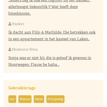
...elders zag ik ook een rugfoto, bij het dansen :
allerhoogst bekoorlijk !! Wat heeft deze
bloedmooie..
frankvc
Ik dacht aan Filip & Mathilde. Die betrekken ook
in een appartement in het kasteel van Laken..
Moderator Petra
Sonja was er niet bij, die is geloof ik gewoon in
Noorwegen. Flauw he haha...
Gebruikte tags
2017
Máxima
Natan
Prinsjesdag