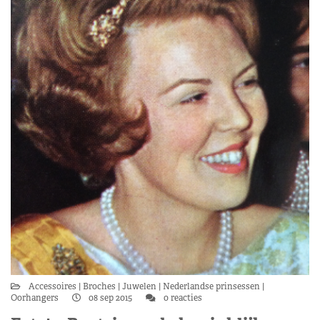
Accessoires
Broches
Juwelen
Nederlandse prinsessen
Oorhangers
08 sep 2015
0 reacties