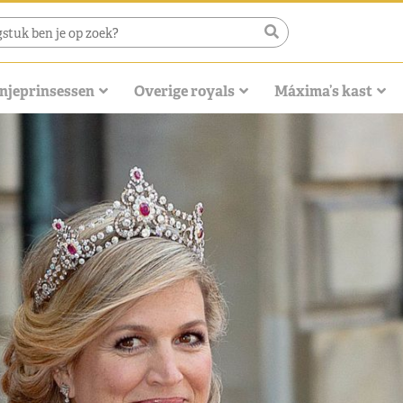
njeprinsessen
Overige royals
Máxima’s kast