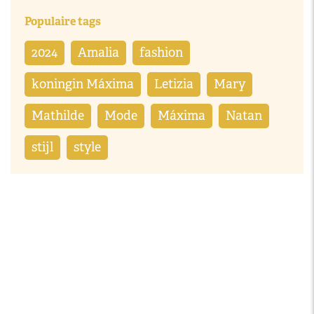
Populaire tags
2024
Amalia
fashion
koningin Máxima
Letizia
Mary
Mathilde
Mode
Máxima
Natan
stijl
style