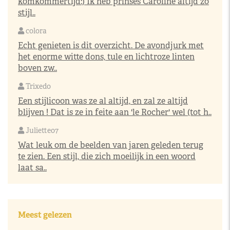
komkommertijd:) Ik heb prinses Caroline altijd zo
stijl..
colora
Echt genieten is dit overzicht. De avondjurk met
het enorme witte dons, tule en lichtroze linten
boven zw..
Trixedo
Een stijlicoon was ze al altijd, en zal ze altijd
blijven ! Dat is ze in feite aan 'le Rocher' wel (tot h..
Juliette07
Wat leuk om de beelden van jaren geleden terug
te zien. Een stijl, die zich moeilijk in een woord
laat sa..
Meest gelezen