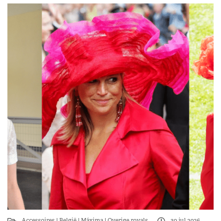
Accessoires
België
Máxima
Overige royals
30 jul 2026