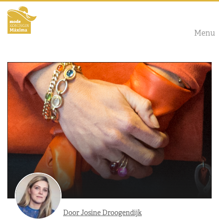
Menu
Door Josine Droogendijk