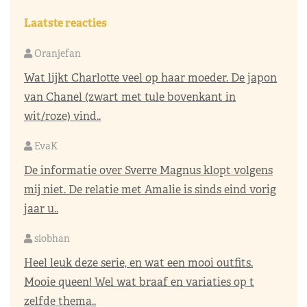
Laatste reacties
Oranjefan
Wat lijkt Charlotte veel op haar moeder. De japon
van Chanel (zwart met tule bovenkant in
wit/roze) vind..
EvaK
De informatie over Sverre Magnus klopt volgens
mij niet. De relatie met Amalie is sinds eind vorig
jaar u..
siobhan
Heel leuk deze serie, en wat een mooi outfits.
Mooie queen! Wel wat braaf en variaties op t
zelfde thema..