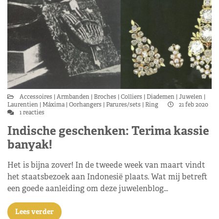
Accessoires
Armbanden
Broches
Colliers
Diademen
Juwelen
Laurentien
Máxima
Oorhangers
Parures/sets
Ring
21 feb 2020
1 reacties
Indische geschenken: Terima kassie
banyak!
Het is bijna zover! In de tweede week van maart vindt
het staatsbezoek aan Indonesië plaats. Wat mij betreft
een goede aanleiding om deze juwelenblog…
Lees verder