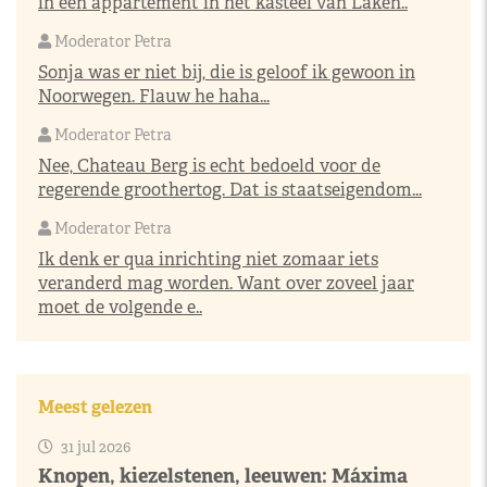
in een appartement in het kasteel van Laken..
Moderator Petra
Sonja was er niet bij, die is geloof ik gewoon in
Noorwegen. Flauw he haha...
Moderator Petra
Nee, Chateau Berg is echt bedoeld voor de
regerende groothertog. Dat is staatseigendom...
Moderator Petra
Ik denk er qua inrichting niet zomaar iets
veranderd mag worden. Want over zoveel jaar
moet de volgende e..
Meest gelezen
31 jul 2026
Knopen, kiezelstenen, leeuwen: Máxima