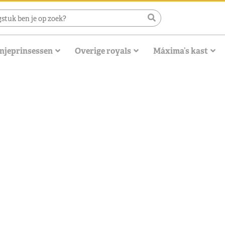
njeprinsessen
Overige royals
Máxima’s kast