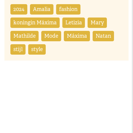
2024
Amalia
fashion
koningin Máxima
Letizia
Mary
Mathilde
Mode
Máxima
Natan
stijl
style