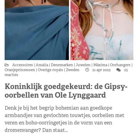
Accessoires
Amalia
Denemarken
Juwelen
Máxima
Oorhangers
Oranjeprinsessen
Overige royals
Zweden
21 apr 2025
25
reacties
Koninklijk goedgekeurd: de Gipsy-
oorbellen van Ole Lynggaard
Denk je bij het begrip bohemian aan goedkope
armbandjes van gevlochten touwtjes, oorbellen met
veren en boho-oorringetjes in de vorm van een
dromenvanger? Dan staat…